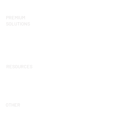
Render
PREMIUM
SOLUTIONS
pCon.planner PRO
pCon.basket PRO
Virtual Reality
Certified training
RESOURCES
FAQ
Blog
pCon.planner Guide
OTHER
Events
Keep up to date
About us