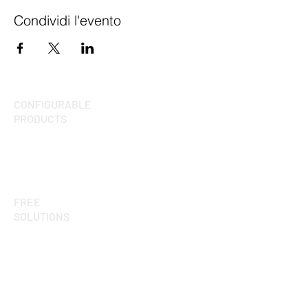
Condividi l'evento
CONFIGURABLE
PRODUCTS
What is it?
Kitchen library
Living library
FREE
SOLUTIONS
pCon.planner ME
pCon.basket CE
pCon.facts
pCon.box
Augmented Reality