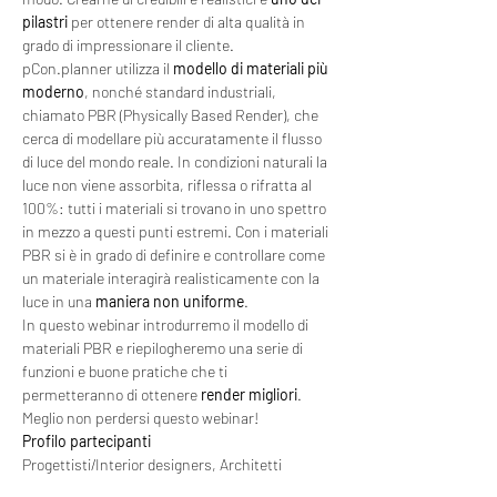
pilastri
 per ottenere render di alta qualità in 
grado di impressionare il cliente.
pCon.planner utilizza il 
modello di materiali più 
moderno
, nonché standard industriali, 
chiamato PBR (Physically Based Render), che 
cerca di modellare più accuratamente il flusso 
di luce del mondo reale. In condizioni naturali la 
luce non viene assorbita, riflessa o rifratta al 
100%: tutti i materiali si trovano in uno spettro 
in mezzo a questi punti estremi. Con i materiali 
PBR si è in grado di definire e controllare come 
un materiale interagirà realisticamente con la 
luce in una 
maniera non uniforme
.
In questo webinar introdurremo il modello di 
materiali PBR e riepilogheremo una serie di 
funzioni e buone pratiche che ti 
permetteranno di ottenere 
render migliori
.
Meglio non perdersi questo webinar!
Profilo partecipanti
Progettisti/Interior designers, Architetti